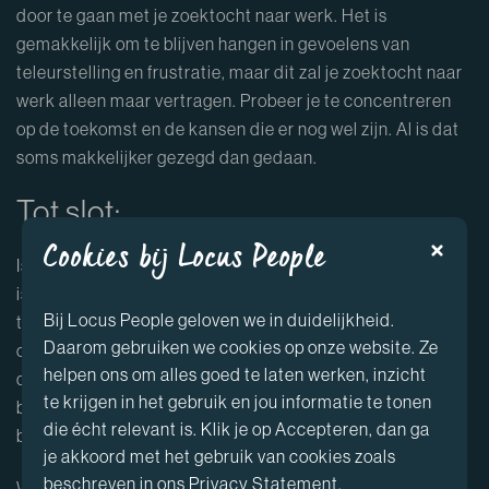
door te gaan met je zoektocht naar werk. Het is
gemakkelijk om te blijven hangen in gevoelens van
teleurstelling en frustratie, maar dit zal je zoektocht naar
werk alleen maar vertragen. Probeer je te concentreren
op de toekomst en de kansen die er nog wel zijn. Al is dat
soms makkelijker gezegd dan gedaan.
Tot slot:
Cookies bij Locus People
Is het belangrijk om jezelf niet te hard te beoordelen. Het
is gemakkelijk om te blijven hangen in gevoelens van
Bij Locus People geloven we in duidelijkheid.
teleurstelling en frustratie, maar het is belangrijk om te
Daarom gebruiken we cookies op onze website. Ze
onthouden dat afwijzingen niet altijd persoonlijk zijn en
helpen ons om alles goed te laten werken, inzicht
dat het ook niet altijd betekent dat je niet goed genoeg
te krijgen in het gebruik en jou informatie te tonen
bent. Probeer je te concentreren op je sterke punten en
die écht relevant is. Klik je op Accepteren, dan ga
blijf positief over jezelf en je kansen op de arbeidsmarkt.
je akkoord met het gebruik van cookies zoals
beschreven in ons Privacy Statement.
We hopen dat wij via deze weg iets meer informatie