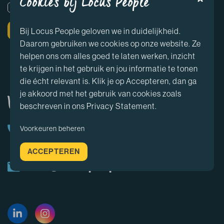
Cookies bij Locus People
Ja, ik ga akkoord met de
privacyverklaring
*
SOLLICITEREN
Bij Locus People geloven we in duidelijkheid.
Daarom gebruiken we cookies op onze website. Ze
helpen ons om alles goed te laten werken, inzicht
te krijgen in het gebruik en jou informatie te tonen
die écht relevant is. Klik je op Accepteren, dan ga
je akkoord met het gebruik van cookies zoals
Vragen? Neem contact op
beschreven in ons Privacy Statement.
+31(0) 78 2000 249
Voorkeuren beheren
ACCEPTEREN
info@locuspeople.nl