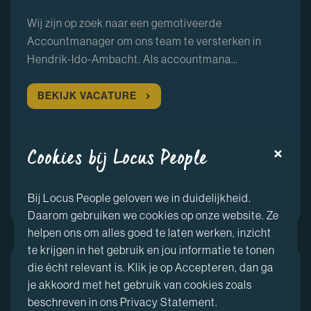
Wij zijn op zoek naar een gemotiveerde
Accountmanager om ons team te versterken in
Hendrik-Ido-Ambacht. Als accountmana…
BEKIJK VACATURE
SOLLICITEREN
Cookies bij Locus People
Hendrik-Ido-Ambacht
Bij Locus People geloven we in duidelijkheid.
Interne werving
40 uur
Daarom gebruiken we cookies op onze website. Ze
helpen ons om alles goed te laten werken, inzicht
te krijgen in het gebruik en jou informatie te tonen
die écht relevant is. Klik je op Accepteren, dan ga
Accountmanager Industrie
je akkoord met het gebruik van cookies zoals
Wij zijn op zoek naar een gemotiveerde
beschreven in ons Privacy Statement.