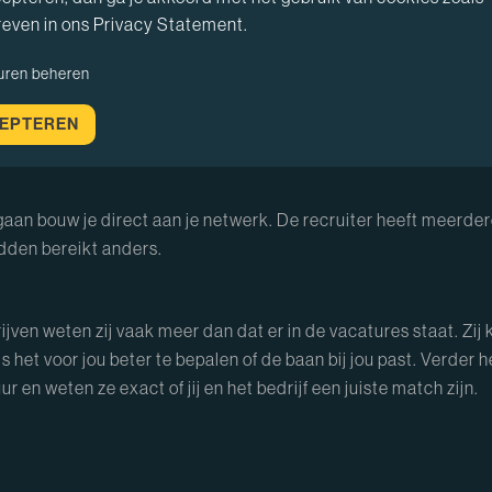
even in ons Privacy Statement.
et bedrijven meestal minder soepel. Een recruiter kan jou door 
uren beheren
 nog nooit eerder van hebt gehoord of moeilijk te vinden zijn op
ook andersom! Dit kan er voor zorgen dat je al een streepje voor
EPTEREN
 kans op slagen met hulp van een recruiter.
aan bouw je direct aan je netwerk. De recruiter heeft meerder
adden bereikt anders.
ven weten zij vaak meer dan dat er in de vacatures staat. Zij
s het voor jou beter te bepalen of de baan bij jou past. Verder
 en weten ze exact of jij en het bedrijf een juiste match zijn.