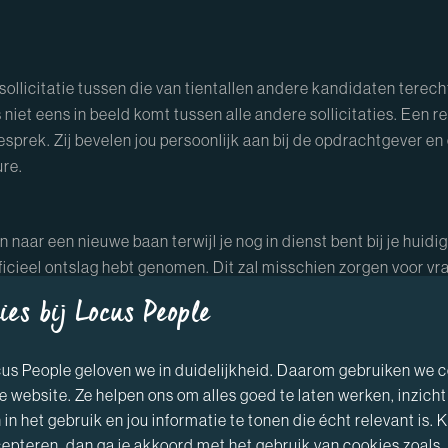
uw sollicitatie tussen die van tientallen andere kandidaten terech
s niet eens in beeld komt tussen alle andere sollicitaties. Een
esprek. Zij bevelen jou persoonlijk aan bij de opdrachtgever en
ure.
n naar een nieuwe baan terwijl je nog in dienst bent bij je huidi
ficieel ontslag hebt genomen. Dit zal misschien zorgen voor vrag
ruik van een recruiter die de zoektocht naar een nieuwe baan v
ies bij Locus People
aar je huidige werkgever achter zou kunnen komen.
cus People geloven we in duidelijkheid. Daarom gebruiken we 
ere interessante bedrijven waar vacatures openstaan. Zo heef
e website. Ze helpen ons om alles goed te laten werken, inzicht
 in het gebruik en jou informatie te tonen die écht relevant is. Kl
rekken ingepland.
epteren, dan ga je akkoord met het gebruik van cookies zoals