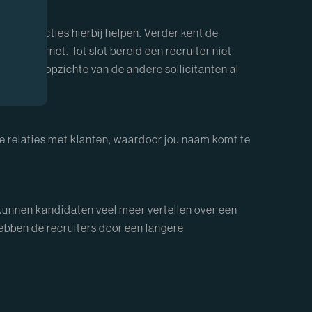
hun connecties hierbij helpen. Verder kent de
 het internet. Tot slot bereid een recruiter niet
 hebt ten opzichte van de andere sollicitanten al
e relaties met klanten, waardoor jou naam komt te
 kunnen kandidaten veel meer vertellen over een
 hebben de recruiters door een langere