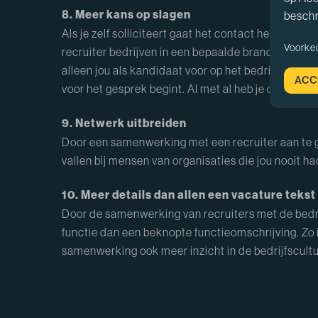
8. Meer kans op slagen
beschr
Als je zelf solliciteert gaat het contact hebben m
Voorke
recruiter bedrijven in een bepaalde branche waar jij
alleen jou als kandidaat voor op het bedrijf, maar 
ACC
voor het gesprek begint. Al met al heb je dus meer
9. Netwerk uitbreiden
Door een samenwerking met een recruiter aan te g
vallen bij mensen van organisaties die jou nooit h
10. Meer details dan allen een vacature tekst
Door de samenwerking van recruiters met de bedrij
functie dan een beknopte functieomschrijving. Zo i
samenwerking ook meer inzicht in de bedrijfscultuur