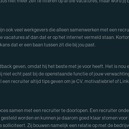
dus niet meer zelf te filteren op al die vacatures, maar word ji
 zijn ook veel werkgevers die alleen samenwerken met een recr
vacatures af dan dat er op het internet vermeld staan. Kortom,
ns dat er een baan tussen zit die bij jou past.
 feedback geven, omdat hij het beste met je voor heeft. Het is n
j niet echt past bij de openstaande functie of jouw verwachtingen
een recruiter altijd tips geven om je CV, motivatiebrief of Lin
proces samen met een recruiter te doorlopen. Een recruiter onde
ak gesteld worden en kunnen je daarom goed klaar stomen voor 
je solliciteert. Zij bouwen namelijk een relatie op met de bedri