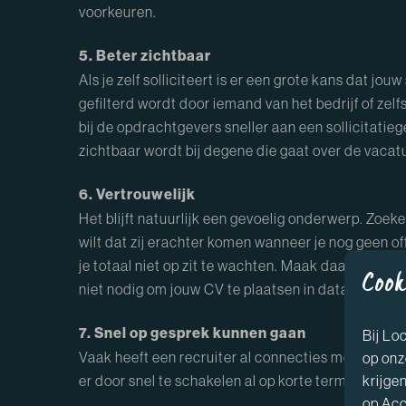
voorkeuren.
5. Beter zichtbaar
Als je zelf solliciteert is er een grote kans dat jo
gefilterd wordt door iemand van het bedrijf of zelf
bij de opdrachtgevers sneller aan een sollicitatieg
zichtbaar wordt bij degene die gaat over de vacat
6. Vertrouwelijk
Het blijft natuurlijk een gevoelig onderwerp. Zoeke
wilt dat zij erachter komen wanneer je nog geen of
je totaal niet op zit te wachten. Maak daarom geb
Cook
niet nodig om jouw CV te plaatsen in databases w
7. Snel op gesprek kunnen gaan
Bij Lo
Vaak heeft een recruiter al connecties met meerd
op onz
krijgen
er door snel te schakelen al op korte termijn gesp
op Acc