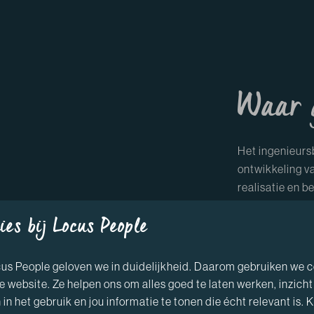
Waar 
Het ingenieurs
ontwikkeling v
realisatie en b
projecten vana
ies bij Locus People
waterwegen tot
technieken, erv
uitdaging aang
cus People geloven we in duidelijkheid. Daarom gebruiken we 
Rotterdam. Hee
e website. Ze helpen ons om alles goed te laten werken, inzicht
uitbreiding va
 in het gebruik en jou informatie te tonen die écht relevant is. Kl