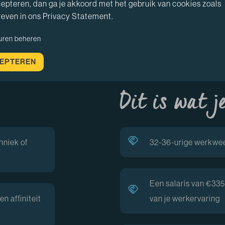
de ontwikkelin
epteren, dan ga je akkoord met het gebruik van cookies zoals
ingenieursbure
even in ons Privacy Statement.
WIL JE HIER 
uren beheren
EPTEREN
Dit is wat j
niek of
32-36-urige werkwe
Een salaris van €3359
n affiniteit
van je werkervaring