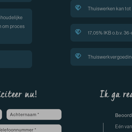
Thuiswerken kan to
nhoudelijke
jn om proces
17,05% IKB o.b.v. 36-
Thuiswerkvergoeding
iciteer nu!
Ik ga re
Beoorde
Eén van