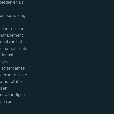
bergen en als
icobeoordeling
beheersplannen
setmanagement
deel van het
tomatische info
derlast,
ijk als
e Rotterdamse
rs actief in de
atadaptatie.
s en
nbouwkundigen
ppen en