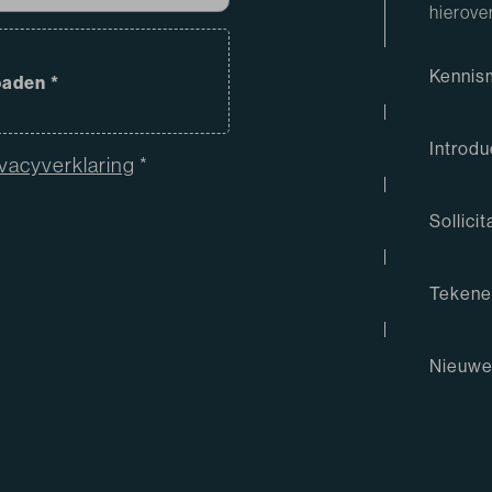
hierove
Kennis
oaden *
Introdu
ivacyverklaring
*
Sollici
Tekene
Nieuwe