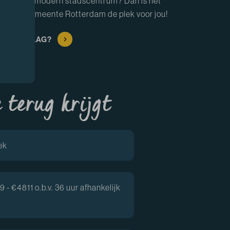
g van een modern stadscentrum? Dan is het
au van gemeente Rotterdam de plek voor jou!
AAN DE SLAG?
e terug krijgt
ek
 - €4811 o.b.v. 36 uur afhankelijk