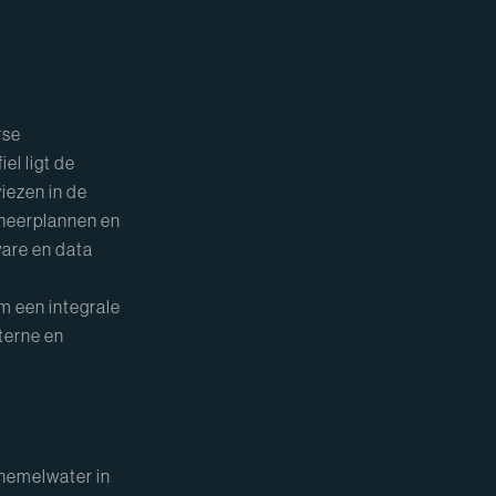
rse
el ligt de
iezen in de
eheerplannen en
are en data
m een integrale
terne en
 hemelwater in