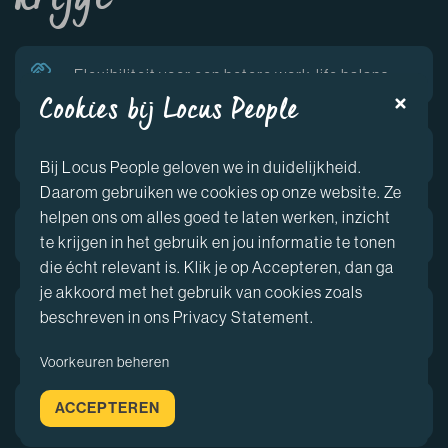
krijgt
Flexibiliteit voor een betere work-life balans.
Cookies bij Locus People
Gezondheidsvoorzieningen als basis.
Bij Locus People geloven we in duidelijkheid.
Daarom gebruiken we cookies op onze website. Ze
helpen ons om alles goed te laten werken, inzicht
Inspirerende werkomgeving.
te krijgen in het gebruik en jou informatie te tonen
die écht relevant is. Klik je op Accepteren, dan ga
je akkoord met het gebruik van cookies zoals
Uitstekende arbeidsvoorwaarden en
beschreven in ons Privacy Statement.
regelingen.
Voorkeuren beheren
ACCEPTEREN
Mogelijkheden voor persoonlijke ontwikkeling.