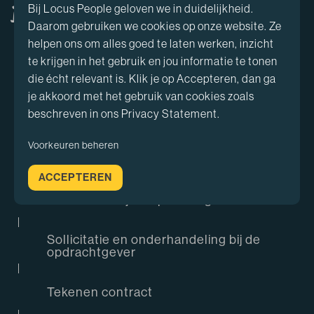
Bij Locus People geloven we in duidelijkheid.
Ik ga reageren, wat nu?
Daarom gebruiken we cookies op onze website. Ze
helpen ons om alles goed te laten werken, inzicht
te krijgen in het gebruik en jou informatie te tonen
Beoordeling van sollicitatie
die écht relevant is. Klik je op Accepteren, dan ga
je akkoord met het gebruik van cookies zoals
Eén van onze consultants gaat je CV beoordelen
beschreven in ons Privacy Statement.
en zal je hierover terugkoppeling geven
Voorkeuren beheren
Kennismaking
ACCEPTEREN
Introductie bij de opdrachtgever
Sollicitatie en onderhandeling bij de
opdrachtgever
Tekenen contract