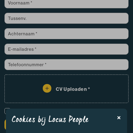
CV Uploaden *
Ja, ik ga akkoord met de
privacyverklaring
*
Cookies bij Locus People
SOLLICITEREN