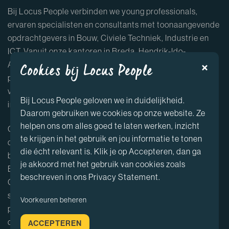
Bij Locus People verbinden we young professionals,
ervaren specialisten en consultants met toonaangevende
opdrachtgevers in Bouw, Civiele Techniek, Industrie en
ICT. Vanuit onze kantoren in Breda, Hendrik-Ido-
Ambacht, Nieuwegein en Leeuwarden helpen we
Cookies bij Locus People
professionals al jaren bij het vinden van uitdagende
vacatures in de bouw, Civiele Techniek projecten,
Bij Locus People geloven we in duidelijkheid.
industriële functies en ICT opdrachten.
Daarom gebruiken we cookies op onze website. Ze
helpen ons om alles goed te laten werken, inzicht
Onze kandidaten profiteren van een uitgebreid netwerk,
te krijgen in het gebruik en jou informatie te tonen
diverse carrièremogelijkheden en persoonlijke
die écht relevant is. Klik je op Accepteren, dan ga
begeleiding door accountmanagers die de sectoren
je akkoord met het gebruik van cookies zoals
Bouw, Civiele Techniek, Industrie en ICT volledig kennen.
beschreven in ons Privacy Statement.
Of je nu zoekt naar een junior functie in de bouw, een
specialistische rol in Civiele Techniek, een industrieel
Voorkeuren beheren
project of een ICT opdracht, wij vinden de perfecte match
die aansluit bij jouw talenten en ambities.
ACCEPTEREN