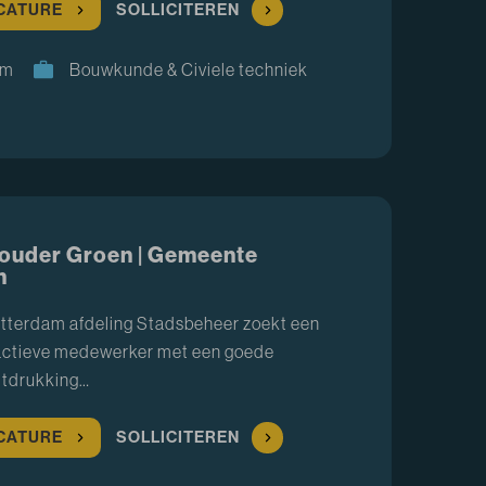
ACATURE
SOLLICITEREN
am
Bouwkunde & Civiele techniek
ouder Groen | Gemeente
m
terdam afdeling Stadsbeheer zoekt een
oactieve medewerker met een goede
itdrukking…
ACATURE
SOLLICITEREN