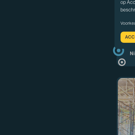
op Acc
beschr
Voorke
ACC
Ni