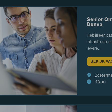
Senior On
Dunea
Heb jij een p
infrastructuu
levere…
BEKIJK V
Zoeterm
40 uur