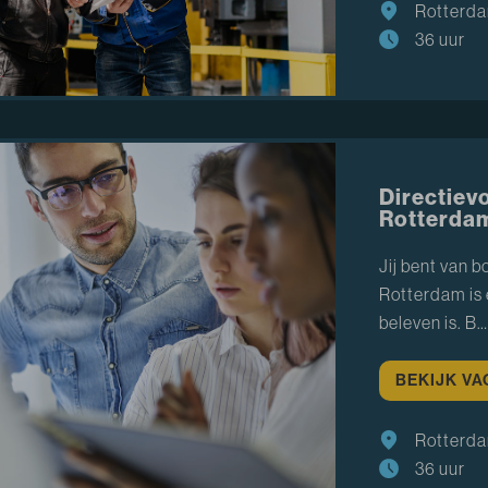
Rotterd
36 uur
Directiev
Rotterda
Jij bent van 
Rotterdam is 
beleven is. B…
BEKIJK V
Rotterd
36 uur