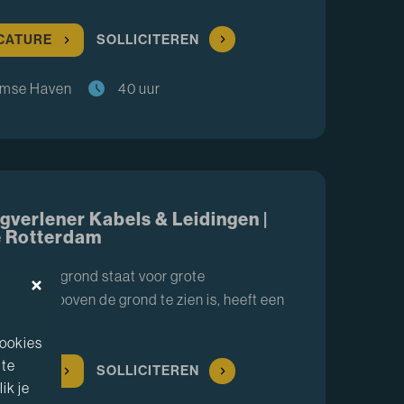
ACATURE
SOLLICITEREN
amse Haven
40 uur
gverlener Kabels & Leidingen |
 Rotterdam
se ondergrond staat voor grote
lles wat boven de grond te zien is, heeft een
t v…
cookies
 te
ACATURE
SOLLICITEREN
ik je