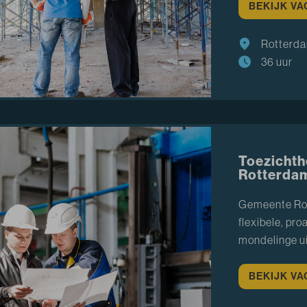
BEKIJK V
Rotterd
36 uur
Toezichth
Rotterda
Gemeente Rot
flexibele, pr
mondelinge u
BEKIJK V