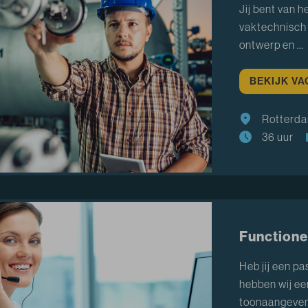
Jij bent van 
vaktechnisch 
ontwerp en …
BEKIJK V
Rotterd
36 uur
Functione
Heb jij een p
hebben wij ee
toonaangeve