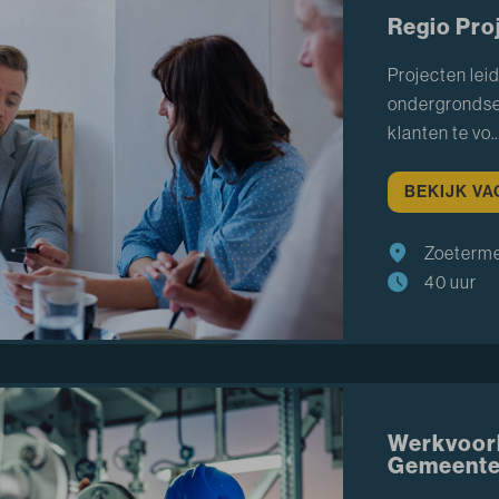
Regio Proj
Projecten leid
ondergrondse 
klanten te vo
BEKIJK V
Zoeterm
40 uur
Werkvoorb
Gemeente