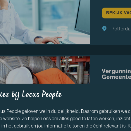
BEKIJK V
Rotterd
Vergunnin
Gemeente
De Rotterdam
ies bij Locus People
uitdagingen. A
verbinding me
cus People geloven we in duidelijkheid. Daarom gebruiken we 
e website. Ze helpen ons om alles goed te laten werken, inzicht
BEKIJK V
 in het gebruik en jou informatie te tonen die écht relevant is. Kl