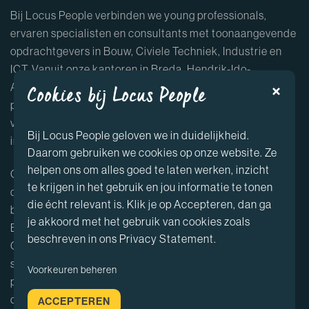
Bij Locus People verbinden we young professionals,
ervaren specialisten en consultants met toonaangevende
opdrachtgevers in Bouw, Civiele Techniek, Industrie en
ICT. Vanuit onze kantoren in Breda, Hendrik-Ido-
Ambacht, Nieuwegein en Leeuwarden helpen we
Cookies bij Locus People
professionals al jaren bij het vinden van uitdagende
vacatures in de bouw, Civiele Techniek projecten,
Bij Locus People geloven we in duidelijkheid.
industriële functies en ICT opdrachten.
Daarom gebruiken we cookies op onze website. Ze
helpen ons om alles goed te laten werken, inzicht
Onze kandidaten profiteren van een uitgebreid netwerk,
te krijgen in het gebruik en jou informatie te tonen
diverse carrièremogelijkheden en persoonlijke
die écht relevant is. Klik je op Accepteren, dan ga
begeleiding door accountmanagers die de sectoren
je akkoord met het gebruik van cookies zoals
Bouw, Civiele Techniek, Industrie en ICT volledig kennen.
beschreven in ons Privacy Statement.
Of je nu zoekt naar een junior functie in de bouw, een
specialistische rol in Civiele Techniek, een industrieel
Voorkeuren beheren
project of een ICT opdracht, wij vinden de perfecte match
die aansluit bij jouw talenten en ambities.
ACCEPTEREN